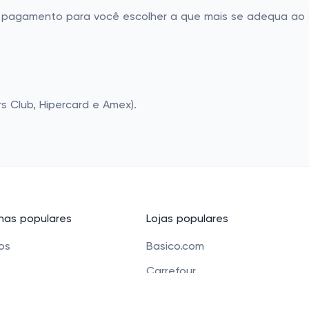
de pagamento para você escolher a que mais se adequa ao s
rs Club, Hipercard e Amex).
as populares
Lojas populares
cos
Basico.com
Carrefour
 beleza
Petz