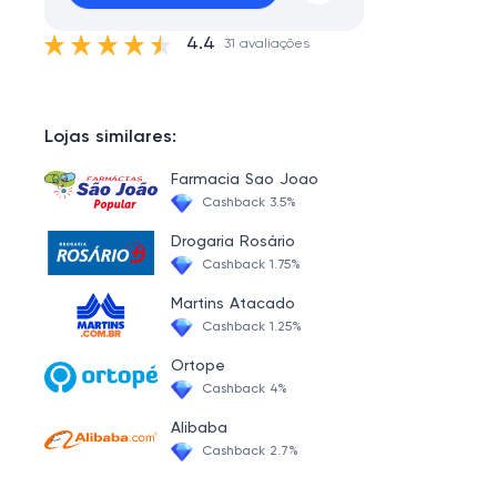
4.4
31 avaliações
Lojas similares:
Farmacia Sao Joao
Cashback 3.5%
Drogaria Rosário
Cashback 1.75%
Martins Atacado
Cashback 1.25%
Ortope
Cashback 4%
Alibaba
Cashback 2.7%