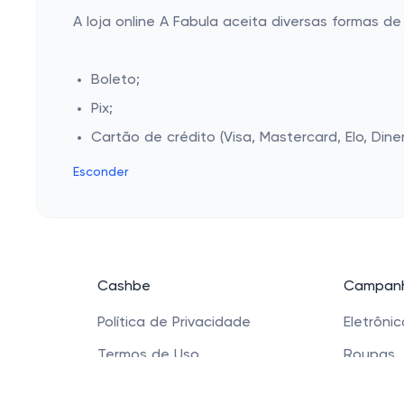
A loja online A Fabula aceita diversas formas 
Boleto;
Pix;
Cartão de crédito (Visa, Mastercard, Elo, Dine
Esconder
Cashbe
Campanh
Política de Privacidade
Eletrôni
Termos de Uso
Roupas
Quem Somos
Saúde e