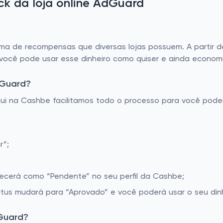
k da loja online AdGuard
de recompensas que diversas lojas possuem. A partir del
 você pode usar esse dinheiro como quiser e ainda economi
dGuard?
Aqui na Cashbe facilitamos todo o processo para você pod
r”;
recerá como “Pendente” no seu perfil da Cashbe;
tus mudará para “Aprovado” e você poderá usar o seu dinh
Guard?