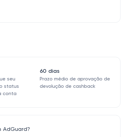
60 dias
que seu
Prazo médio de aprovação de
o status
devolução de cashback
a conta
m AdGuard?