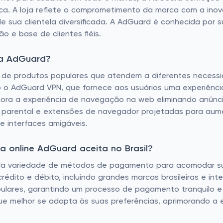
ca. A loja reflete o comprometimento da marca com a inova
 sua clientela diversificada. A AdGuard é conhecida por 
ão e base de clientes fiéis.
da AdGuard?
 de produtos populares que atendem a diferentes necessi
ão o AdGuard VPN, que fornece aos usuários uma experiênc
ora a experiência de navegação na web eliminando anúnci
le parental e extensões de navegador projetadas para aume
e interfaces amigáveis.
 online AdGuard aceita no Brasil?
pla variedade de métodos de pagamento para acomodar sua 
dito e débito, incluindo grandes marcas brasileiras e inte
opulares, garantindo um processo de pagamento tranquilo e 
 melhor se adapta às suas preferências, aprimorando a ex