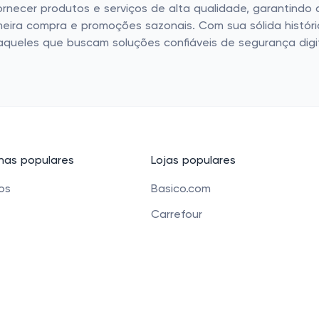
ornecer produtos e serviços de alta qualidade, garantindo 
primeira compra e promoções sazonais. Com sua sólida hist
aqueles que buscam soluções confiáveis ​​de segurança digit
as populares
Lojas populares
cos
Basico.com
Carrefour
 beleza
Petz
 para crianças
Alibaba
e Bolsas
Banggood
os
Carrefour Mercado