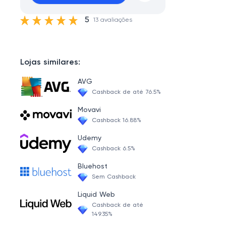
5
13 avaliações
Lojas similares:
AVG
Cashback de até 76.5%
Movavi
Cashback 16.88%
Udemy
Cashback 6.5%
Bluehost
Sem Cashback
Liquid Web
Cashback de até
149.35%