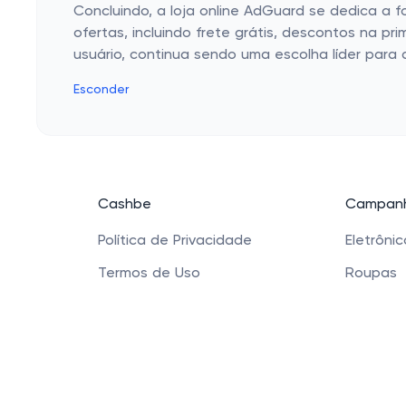
Concluindo, a loja online AdGuard se dedica a f
ofertas, incluindo frete grátis, descontos na 
usuário, continua sendo uma escolha líder para 
Esconder
Cashbe
Campanh
Política de Privacidade
Eletrôni
Termos de Uso
Roupas
Quem Somos
Saúde e
Produtos
Sapatos 
Acessóri