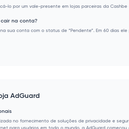
á-lo por um vale-presente em lojas parceiras da Cashbe o
cair na conta?
a sua conta com o status de “Pendente”. Em 60 dias ele 
loja AdGuard
onais
aizada no fornecimento de soluções de privacidade e segur
ernet para usuários em todo o mundo, a AdGuard começou