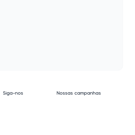
Siga-nos
Nossas campanhas
E-mail
LinkedIn
Baixar extensão
Facebook