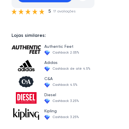
5
17 avaliações
Lojas similares:
Authentic Feet
Cashback 2.05%
Adidas
Cashback de até 4.5%
C&A
Cashback 4.5%
Diesel
Cashback 3.25%
Kipling
Cashback 3.25%