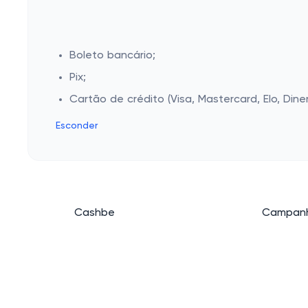
Boleto bancário;
Pix;
Cartão de crédito (Visa, Mastercard, Elo, Dine
Esconder
Cashbe
Campanh
Política de Privacidade
Eletrôni
Termos de Uso
Roupas
Quem Somos
Saúde e