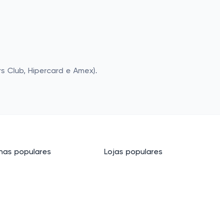
rs Club, Hipercard e Amex).
as populares
Lojas populares
cos
Basico.com
Carrefour
 beleza
Petz