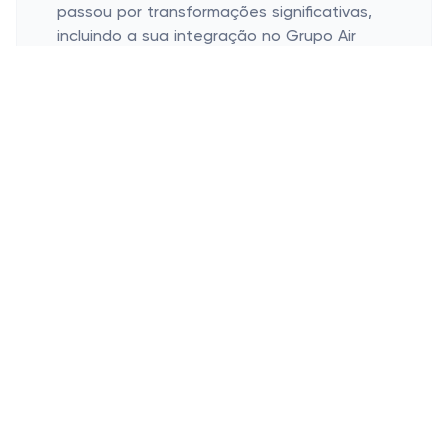
passou por transformações significativas,
incluindo a sua integração no Grupo Air
France-KLM em 2004, que expandiu a sua
rede global e capacidades operacionais. A
missão da companhia aérea é fornecer
serviços de viagens aéreas de alta
qualidade, enfatizando segurança,
conforto e satisfação do cliente. Com uma
história rica pontuada por marcos como a
introdução do Concorde e diversas
inovações no atendimento ao cliente, a Air
France continua a evoluir e a se adaptar às
necessidades dos viajantes modernos.
Quais são os produtos mais
populares da AirFrance?
Os produtos mais populares incluem: