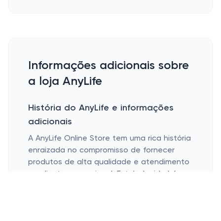
Informações adicionais sobre
a loja AnyLife
História do AnyLife e informações
adicionais
A AnyLife Online Store tem uma rica história
enraizada no compromisso de fornecer
produtos de alta qualidade e atendimento
ao cliente excepcional. Estabelecida há
vários anos, a loja cresceu de uma
pequena presença online para um destino
reconhecido para vários produtos,