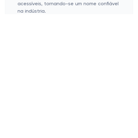
acessíveis, tornando-se um nome confiável
na indústria.
Quais são os produtos mais
populares da loja online Avon?
Alguns dos produtos mais populares da
Avon incluem:
Perfumes;
Maquiagens;
Desodorantes;
Cremes faciais;
Colônias;
E muito mais!