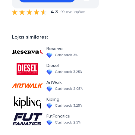
4.3
40 avaliações
Lojas similares:
Reserva
Cashback 3%
Diesel
Cashback 3.25%
ArtWalk
Cashback 2.05%
Kipling
Cashback 3.25%
FutFanatics
Cashback 2.5%