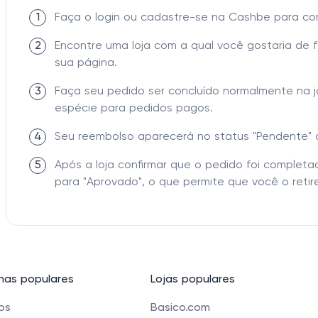
1
Faça o login ou cadastre-se na Cashbe para c
2
Encontre uma loja com a qual você gostaria de 
sua página.
3
Faça seu pedido ser concluído normalmente na 
espécie para pedidos pagos.
4
Seu reembolso aparecerá no status "Pendente" 
5
Após a loja confirmar que o pedido foi comple
para "Aprovado", o que permite que você o retire
as populares
Lojas populares
cos
Basico.com