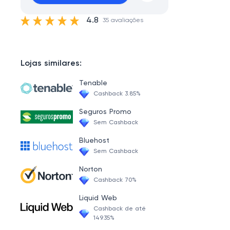
4.8
35 avaliações
Lojas similares:
Tenable
Cashback 3.85%
Seguros Promo
Sem Cashback
Bluehost
Sem Cashback
Norton
Cashback 70%
Liquid Web
Cashback de até
149.35%