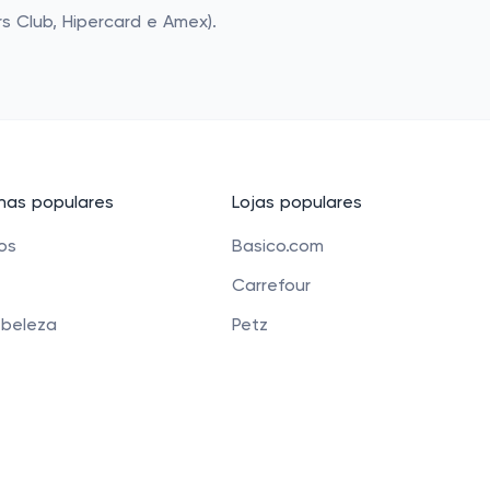
rs Club, Hipercard e Amex).
as populares
Lojas populares
cos
Basico.com
Carrefour
 beleza
Petz
 para crianças
Alibaba
e Bolsas
Banggood
os
Carrefour Mercado