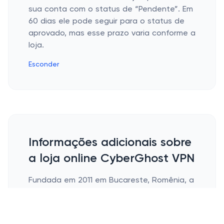
sua conta com o status de “Pendente”. Em
60 dias ele pode seguir para o status de
aprovado, mas esse prazo varia conforme a
loja.
Esconder
Informações adicionais sobre
a loja online CyberGhost VPN
Fundada em 2011 em Bucareste, Romênia, a
CyberGhost é uma líder em privacidade
online, protegendo milhões de usuários
globalmente. Com uma equipe de mais de