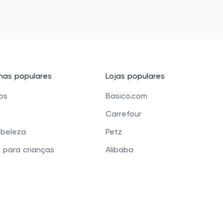
as populares
Lojas populares
cos
Basico.com
Carrefour
 beleza
Petz
 para crianças
Alibaba
e Bolsas
Banggood
os
Carrefour Mercado