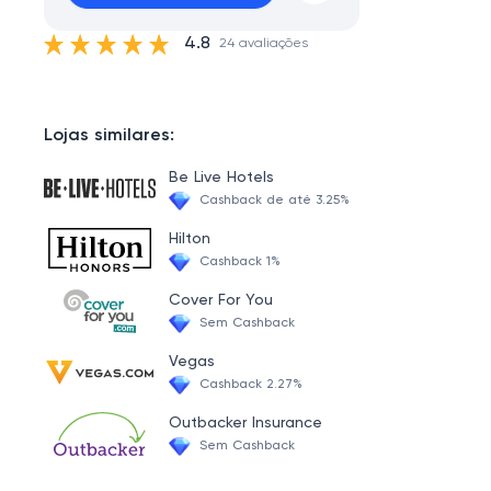
4.8
24 avaliações
Lojas similares:
Be Live Hotels
Cashback de até 3.25%
Hilton
Cashback 1%
Cover For You
Sem Cashback
Vegas
Cashback 2.27%
Outbacker Insurance
Sem Cashback