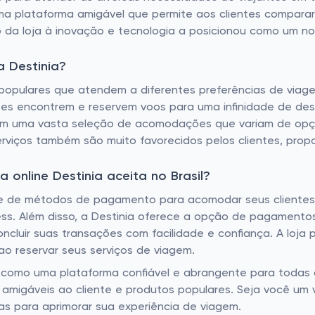
uma plataforma amigável que permite aos clientes comparar
da loja à inovação e tecnologia a posicionou como um nom
 Destinia?
populares que atendem a diferentes preferências de viage
es encontrem e reservem voos para uma infinidade de desti
om uma vasta seleção de acomodações que variam de opçõ
erviços também são muito favorecidos pelos clientes, prop
online Destinia aceita no Brasil?
e de métodos de pagamento para acomodar seus clientes. Is
ess. Além disso, a Destinia oferece a opção de pagament
oncluir suas transações com facilidade e confiança. A loja
o reservar seus serviços de viagem.
ca como uma plataforma confiável e abrangente para toda
amigáveis ​​ao cliente e produtos populares. Seja você um
as para aprimorar sua experiência de viagem.