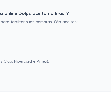
 online Dolps aceita no Brasil?
ara facilitar suas compras. São aceitos:
rs Club, Hipercard e Amex).
as populares
Lojas populares