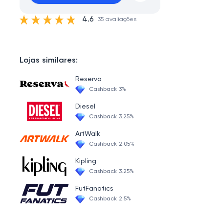
4.6
35 avaliações
Lojas similares:
Reserva
Cashback 3%
Diesel
Cashback 3.25%
ArtWalk
Cashback 2.05%
Kipling
Cashback 3.25%
FutFanatics
Cashback 2.5%