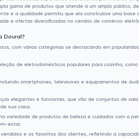
ampla gama de produtos que atende a um amplo público, de
nte e a qualidade permitiu que ela construísse uma base d
ade e ofertas diversificadas no cenário de comércio eletrôni
a Doural?
os, com várias categorias se destacando em popularidade 
eção de eletrodomésticos populares para cozinha, como li
, incluindo smartphones, televisores e equipamentos de á
ças elegantes e funcionais, que vão de conjuntos de sala 
de sua casa.
a variedade de produtos de beleza e cuidados com a pele, 
em-estar.
endidos e os favoritos dos clientes, refletindo a capacid