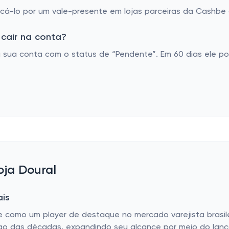
á-lo por um vale-presente em lojas parceiras da Cashbe o
cair na conta?
 sua conta com o status de “Pendente”. Em 60 dias ele po
oja Doural
ais
e como um player de destaque no mercado varejista brasil
 longo das décadas, expandindo seu alcance por meio do lan