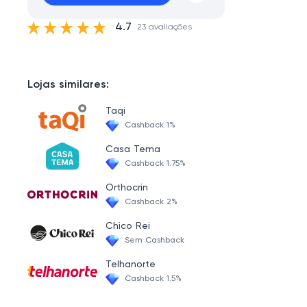
4.7
23 avaliações
Lojas similares:
Taqi
Cashback 1%
Casa Tema
Cashback 1.75%
Orthocrin
Cashback 2%
Chico Rei
Sem Cashback
Telhanorte
Cashback 1.5%