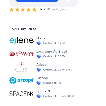
4.7
37 avaliações
Lojas similares:
ELens
Cashback 2.25%
Loccitane Au Bresil
Cashback 6.25%
Adcos
Cashback de até 6%
Ortope
Cashback 4%
Space NK
Cashback de até 0.5%