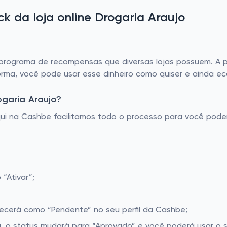
 da loja online Drogaria Araujo
rograma de recompensas que diversas lojas possuem. A pa
orma, você pode usar esse dinheiro como quiser e ainda e
garia Araujo?
Aqui na Cashbe facilitamos todo o processo para você pod
“Ativar”;
recerá como “Pendente” no seu perfil da Cashbe;
, o status mudará para “Aprovado” e você poderá usar o s