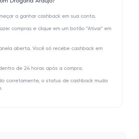
om Drogaria Araujo?
omeçar a ganhar cashback em sua conta.
fazer compras e clique em um botão "Ativar" em
janela aberta. Você só recebe cashback em
dentro de 24 horas após a compra.
tado corretamente, o status de cashback muda
.