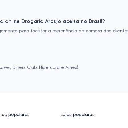
online Drogaria Araujo aceita no Brasil?
mento para facilitar a experiência de compra dos clientes n
cover, Diners Club, Hipercard e Amex).
as populares
Lojas populares
cos
Basico.com