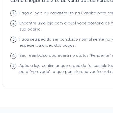
Como chegar até 2.1% de volta das compras c
1
Faça o login ou cadastre-se na Cashbe para c
2
Encontre uma loja com a qual você gostaria de 
sua página.
3
Faça seu pedido ser concluído normalmente na 
espécie para pedidos pagos.
4
Seu reembolso aparecerá no status "Pendente" 
5
Após a loja confirmar que o pedido foi comple
para "Aprovado", o que permite que você o retire