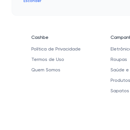
Esconder
Cashbe
Campanh
Política de Privacidade
Eletrôni
Termos de Uso
Roupas
Quem Somos
Saúde e
Produtos
Sapatos 
Acessóri
Cashbe LTDA - Rua