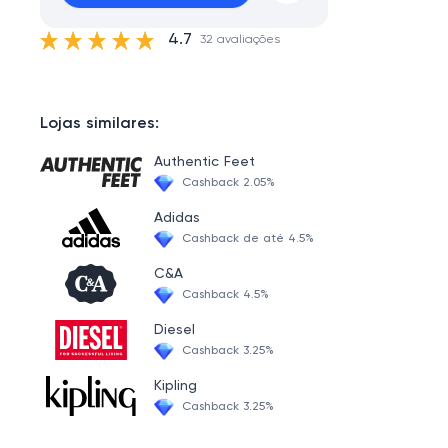
4.7
32 avaliações
Lojas similares:
Authentic Feet
Cashback 2.05%
Adidas
Cashback de até 4.5%
C&A
Cashback 4.5%
Diesel
Cashback 3.25%
Kipling
Cashback 3.25%