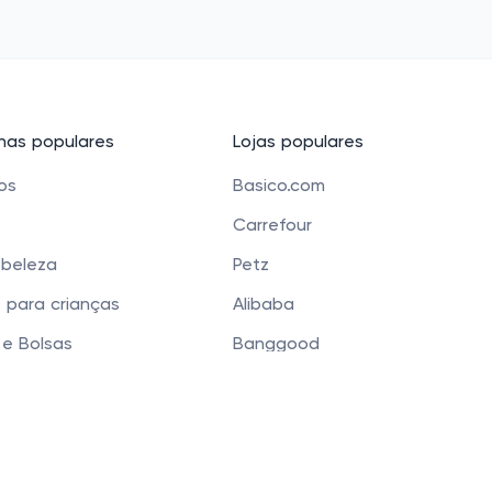
as populares
Lojas populares
cos
Basico.com
Carrefour
 beleza
Petz
 para crianças
Alibaba
e Bolsas
Banggood
os
Carrefour Mercado
 Funchal 411 Sala 51, Vila Olimpia, São Paulo, SP 04551-0