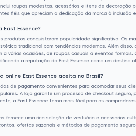
nclui roupas modestas, acessórios e itens de decoração p
ntes fiéis que apreciam a dedicação da marca à inclusão 
a East Essence?
os produtos conquistaram popularidade significativa. Os m
tética tradicional com tendências modernas. Além disso, a
 a várias ocasiões, de roupas casuais a eventos formais.
idificando a reputação da East Essence como um destino ob
 online East Essence aceita no Brasil?
s de pagamento convenientes para acomodar seus clientes 
populares. A loja garante um processo de checkout seguro,
ento, a East Essence torna mais fácil para os compradore
as fornece uma rica seleção de vestuário e acessórios cult
escontos, ofertas sazonais e métodos de pagamento seguro