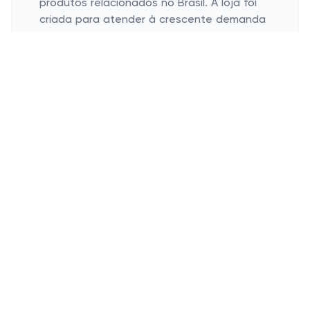
produtos relacionados no Brasil. A loja foi
criada para atender à crescente demanda
por recursos cristãos acessíveis e diversos,
que vão de livros e Bíblias a materiais
educacionais e suprimentos para igrejas.
Ao longo dos anos, a
Editora 100% Cristão
alcançou vários marcos, incluindo a
expansão de suas ofertas de produtos e a
construção de uma base de clientes fiéis.
O compromisso com recursos de qualidade
e baseados na fé permitiu que a loja se
tornasse uma fonte confiável para muitos
cristãos brasileiros que buscam
crescimento e enriquecimento espiritual.
Quais são os produtos mais
populares da Editora100 Cristão?
Entre os produtos mais populares