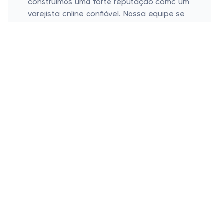
construímos uma forte reputação como um
varejista online confiável. Nossa equipe se
dedica a fornecer uma experiência de
compra perfeita, desde navegar em nossa
extensa seleção de produtos até garantir
a entrega rápida e segura de seus itens.
Na IPlace, nos esforçamos para superar
suas expectativas em cada etapa do
processo.
Quais são os produtos mais
populares da loja online IPlace?
A IPlace tem orgulho de oferecer uma
vasta gama de produtos que atendem a
diversos interesses e preferências. Alguns
de nossos produtos mais populares
incluem: