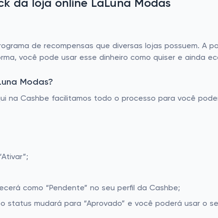
k da loja online LaLuna Modas
grama de recompensas que diversas lojas possuem. A part
orma, você pode usar esse dinheiro como quiser e ainda e
aLuna Modas?
Aqui na Cashbe facilitamos todo o processo para você pod
Ativar”;
recerá como “Pendente” no seu perfil da Cashbe;
o status mudará para “Aprovado” e você poderá usar o seu