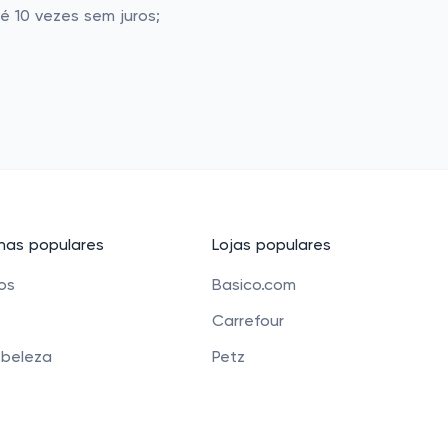
 10 vezes sem juros;
as populares
Lojas populares
cos
Basico.com
Carrefour
 beleza
Petz
 para crianças
Alibaba
e Bolsas
Banggood