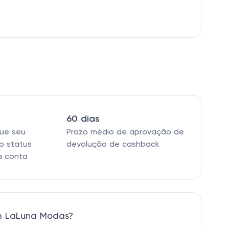
60 dias
que seu
Prazo médio de aprovação de
o status
devolução de cashback
a conta
m LaLuna Modas?