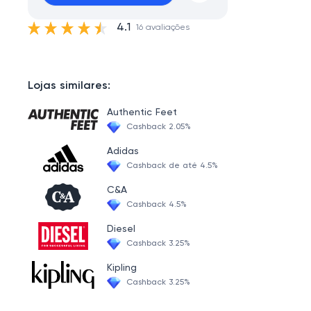
4.1
16 avaliações
Lojas similares:
Authentic Feet
Cashback 2.05%
Adidas
Cashback de até 4.5%
C&A
Cashback 4.5%
Diesel
Cashback 3.25%
Kipling
Cashback 3.25%