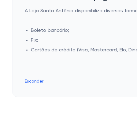
A Loja Santo Antônio disponibiliza diversas for
Boleto bancário;
Pix;
Cartões de crédito (Visa, Mastercard, Elo, Din
Esconder
Cashbe
Campanh
Política de Privacidade
Eletrôni