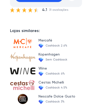
4.1
31 avaliações
Lojas similares:
Mercafé
Cashback 2.6%
Kopenhagen
Sem Cashback
Wine
Cashback 6%
Cestas Michelli
Cashback 4.5%
Nescafe Dolce Gusto
Cashback 3%