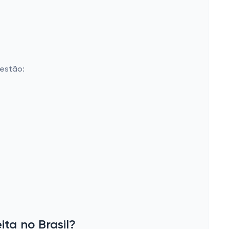
 estão:
ta no Brasil?