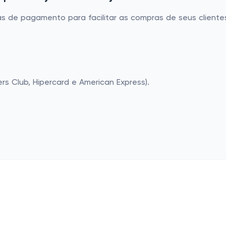
mas de pagamento para facilitar as compras de seus clientes
ers Club, Hipercard e American Express).
as populares
Lojas populares
cos
Basico.com