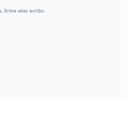
. Entre elas estão:
Siga-nos
Nossas campanhas
E-mail