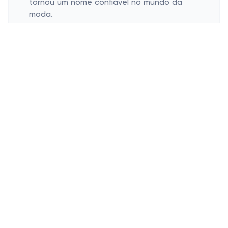
tornou um nome confiável no mundo da
moda.
Quais são os produtos mais
populares da loja online Mackage?
Alguns dos produtos mais populares da
Mackage incluem:
Óculos de sol;
Armações;
Óculos de grau;
Acessórios.
Quais as formas de pagamento que