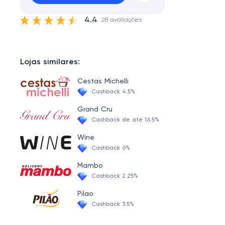
4.4
28 avaliações
Lojas similares:
Cestas Michelli
Cashback 4.5%
Grand Cru
Cashback de até 16.5%
Wine
Cashback 6%
Mambo
Cashback 2.25%
Pilao
Cashback 3.5%