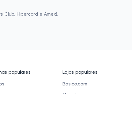
rs Club, Hipercard e Amex).
as populares
Lojas populares
cos
Basico.com
Carrefour
 beleza
Petz
 para crianças
Alibaba
e Bolsas
Banggood