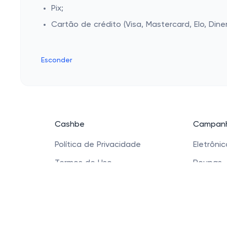
Pix;
Cartão de crédito (Visa, Mastercard, Elo, Dine
Esconder
Cashbe
Campanh
Política de Privacidade
Eletrôni
Termos de Uso
Roupas
Quem Somos
Saúde e
Produtos
Sapatos 