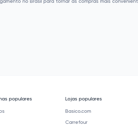
gamento no Brasil para tornar as compras mais convenient
as populares
Lojas populares
cos
Basico.com
Carrefour
 beleza
Petz