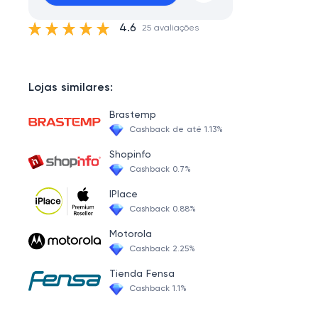
4.6
25 avaliações
Lojas similares:
Brastemp
Cashback de até 1.13%
Shopinfo
Cashback 0.7%
IPlace
Cashback 0.88%
Motorola
Cashback 2.25%
Tienda Fensa
Cashback 1.1%