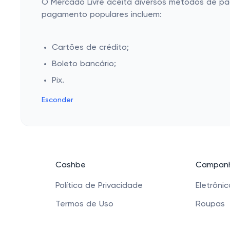
O Mercado Livre aceita diversos métodos de pa
pagamento populares incluem:
Cartões de crédito;
Boleto bancário;
Pix.
Esconder
Cashbe
Campanh
Política de Privacidade
Eletrôni
Termos de Uso
Roupas
Quem Somos
Saúde e