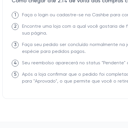
Como chegar até 2.1% de volta das compras c
1
Faça o login ou cadastre-se na Cashbe para c
2
Encontre uma loja com a qual você gostaria de 
sua página.
3
Faça seu pedido ser concluído normalmente na 
espécie para pedidos pagos.
4
Seu reembolso aparecerá no status "Pendente" 
5
Após a loja confirmar que o pedido foi comple
para "Aprovado", o que permite que você o retire