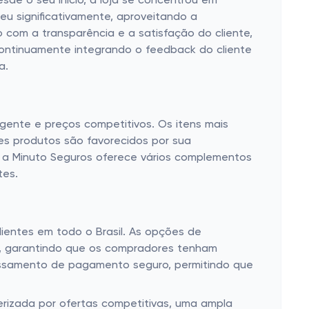
sde o seu início, a loja se concentrou em
u significativamente, aproveitando a
 com a transparência e a satisfação do cliente,
continuamente integrando o feedback do cliente
a.
gente e preços competitivos. Os itens mais
ses produtos são favorecidos por sua
so, a Minuto Seguros oferece vários complementos
tes.
entes em todo o Brasil. As opções de
as, garantindo que os compradores tenham
cessamento de pagamento seguro, permitindo que
terizada por ofertas competitivas, uma ampla