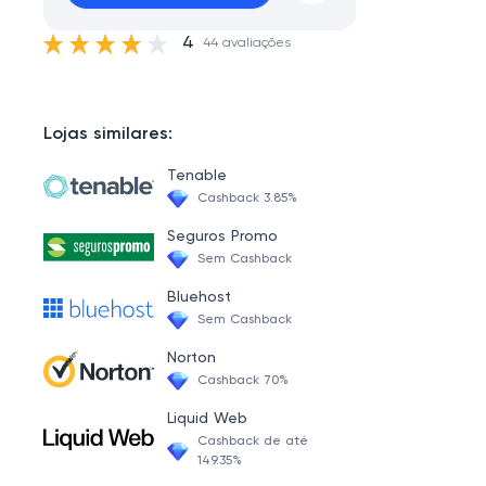
4
44 avaliações
Lojas similares:
Tenable
Cashback 3.85%
Seguros Promo
Sem Cashback
Bluehost
Sem Cashback
Norton
Cashback 70%
Liquid Web
Cashback de até
149.35%