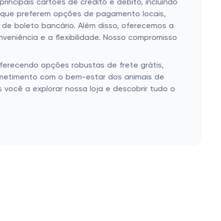
ncipais cartões de crédito e débito, incluindo
s que preferem opções de pagamento locais,
 de boleto bancário. Além disso, oferecemos a
eniência e a flexibilidade. Nosso compromisso
oferecendo opções robustas de frete grátis,
ometimento com o bem-estar dos animais de
você a explorar nossa loja e descobrir tudo o
Siga-nos
Nossas campanhas
E-mail
LinkedIn