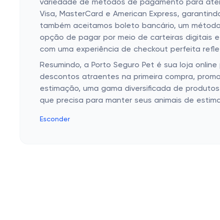
variedade de métodos de pagamento para atender
Visa, MasterCard e American Express, garantin
também aceitamos boleto bancário, um método p
opção de pagar por meio de carteiras digitais
com uma experiência de checkout perfeita refle
Resumindo, a Porto Seguro Pet é sua loja online
descontos atraentes na primeira compra, promo
estimação, uma gama diversificada de produtos
que precisa para manter seus animais de estima
Esconder
Cashbe
Campanh
Política de Privacidade
Eletrôni
Termos de Uso
Roupas