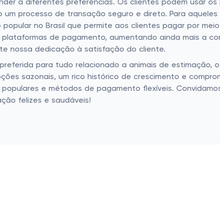
 a diferentes preferências. Os clientes podem usar os pri
do um processo de transação seguro e direto. Para aquele
opular no Brasil que permite aos clientes pagar por meio
 e plataformas de pagamento, aumentando ainda mais a conv
te nossa dedicação à satisfação do cliente.
 preferida para tudo relacionado a animais de estimação, 
ções sazonais, um rico histórico de crescimento e compr
 populares e métodos de pagamento flexíveis. Convidamos 
ção felizes e saudáveis!
as populares
Lojas populares
cos
Basico.com
Carrefour