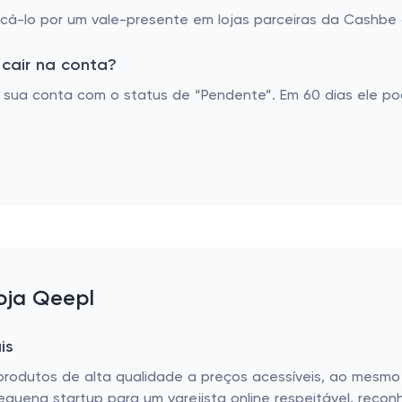
á-lo por um vale-presente em lojas parceiras da Cashbe o
cair na conta?
sua conta com o status de “Pendente”. Em 60 dias ele po
loja Qeepl
is
 produtos de alta qualidade a preços acessíveis, ao mes
equena startup para um varejista online respeitável, reco