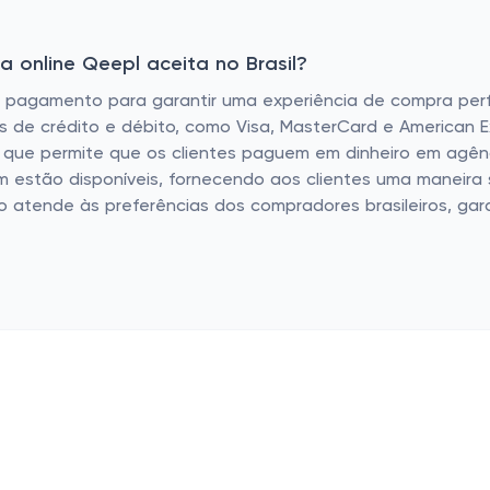
 online Qeepl aceita no Brasil?
agamento para garantir uma experiência de compra perfei
s de crédito e débito, como Visa, MasterCard e American 
, que permite que os clientes paguem em dinheiro em agênc
 estão disponíveis, fornecendo aos clientes uma maneira 
 atende às preferências dos compradores brasileiros, g
as populares
Lojas populares
cos
Basico.com