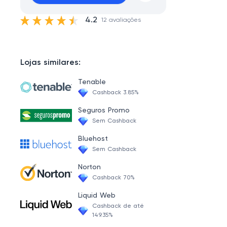
4.2
12 avaliações
Lojas similares:
Tenable
Cashback 3.85%
Seguros Promo
Sem Cashback
Bluehost
Sem Cashback
Norton
Cashback 70%
Liquid Web
Cashback de até
149.35%