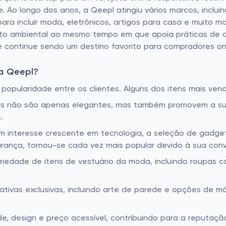
 Ao longo dos anos, a Qeepl atingiu vários marcos, inclui
a incluir moda, eletrônicos, artigos para casa e muito ma
cto ambiental ao mesmo tempo em que apoia práticas de co
 continue sendo um destino favorito para compradores onl
a Qeepl?
opularidade entre os clientes. Alguns dos itens mais vend
s não são apenas elegantes, mas também promovem a sust
.
 interesse crescente em tecnologia, a seleção de gadget
urança, tornou-se cada vez mais popular devido à sua conv
edade de itens de vestuário da moda, incluindo roupas ca
tivas exclusivas, incluindo arte de parede e opções de m
e, design e preço acessível, contribuindo para a reputaç