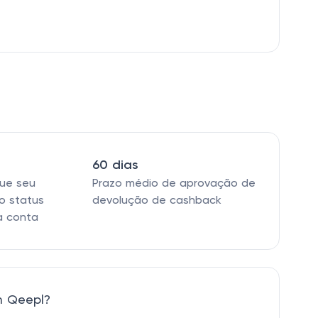
60 dias
que seu
Prazo médio de aprovação de
o status
devolução de cashback
a conta
m Qeepl?