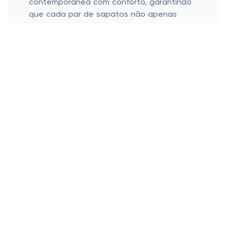
contemporânea com conforto, garantindo
que cada par de sapatos não apenas
tenha uma ótima aparência, mas também
seja ótimo. Com uma rica história de
artesanato e paixão pela moda, a Schutz
continua a crescer, oferecendo aos
clientes uma gama diversificada de
produtos que atendem a todos os gostos
e ocasiões.
Quais são os produtos mais
populares da Schutz?
A Schutz é muito procurada por sua linha
exclusiva de calçados e acessórios. Os
produtos mais populares incluem:
Sandálias de salto alto e médio;