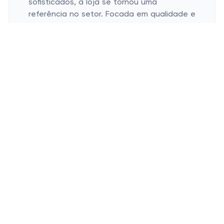
sofisticados, a loja se tornou uma
referência no setor. Focada em qualidade e
atendimento, a Utilidades Clínicas se
destaca por oferecer conveniência e
segurança nas compras online.
Quais são os produtos mais
populares da Utilidades Clínicas?
Os itens mais procurados na Utilidades
Clínicas incluem:
Materiais descartáveis, como luvas e
máscaras;
Equipamentos médicos, como
estetoscópios e termômetros;
Itens para organização e esterilização
em clínicas.