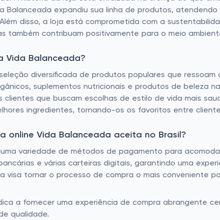
ida Balanceada expandiu sua linha de produtos, atendend
s. Além disso, a loja está comprometida com a sustentabili
mas também contribuam positivamente para o meio ambient
da Vida Balanceada?
 seleção diversificada de produtos populares que ressoa
rgânicos, suplementos nutricionais e produtos de beleza 
 clientes que buscam escolhas de estilo de vida mais sau
hores ingredientes, tornando-os os favoritos entre cliente
 online Vida Balanceada aceita no Brasil?
ce uma variedade de métodos de pagamento para acomodar a
 bancárias e várias carteiras digitais, garantindo uma expe
 visa tornar o processo de compra o mais conveniente po
edica a fornecer uma experiência de compra abrangente ce
de qualidade.