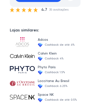
4.7
35 avaliações
Lojas similares:
Adcos
Cashback de até 6%
Calvin Klein
Cashback 4%
Phyto Paris
Cashback 1.5%
Loccitane Au Bresil
Cashback 6.25%
Space NK
Cashback de até 0.5%