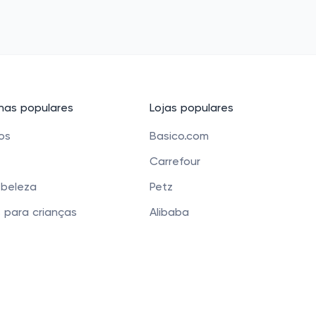
as populares
Lojas populares
cos
Basico.com
Carrefour
 beleza
Petz
 para crianças
Alibaba
e Bolsas
Banggood
os
Carrefour Mercado