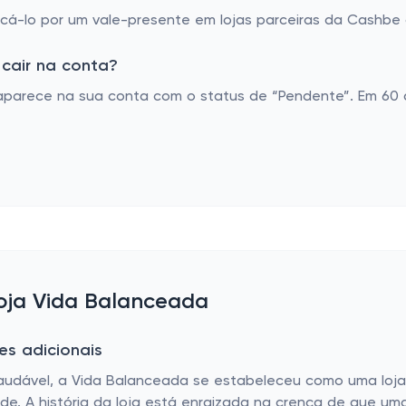
á-lo por um vale-presente em lojas parceiras da Cashbe o
cair na conta?
parece na sua conta com o status de “Pendente”. Em 60 d
loja Vida Balanceada
es adicionais
dável, a Vida Balanceada se estabeleceu como uma loja o
e. A história da loja está enraizada na crença de que um