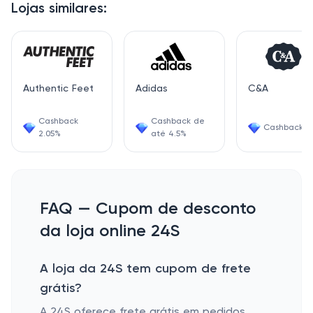
Lojas similares:
Authentic Feet
Adidas
C&A
Cashback
Cashback de
Cashback 4
2.05%
até 4.5%
FAQ — Cupom de desconto
da loja online 24S
A loja da 24S tem cupom de frete
grátis?
A 24S oferece frete grátis em pedidos