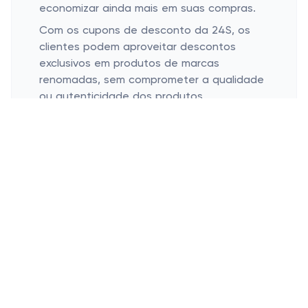
economizar ainda mais em suas compras.
Com os cupons de desconto da 24S, os
clientes podem aproveitar descontos
exclusivos em produtos de marcas
renomadas, sem comprometer a qualidade
ou autenticidade dos produtos.
Além disso, os cupons de desconto da 24S
podem ser uma ótima maneira de
experimentar novas marcas ou produtos
que antes estavam fora do orçamento.
Seja para economizar em um único item ou
em toda a compra, usar um cupom de
desconto na 24S pode ser uma ótima
maneira de aproveitar as melhores ofertas
em moda de luxo.
Cupons de desconto válidos na 24S