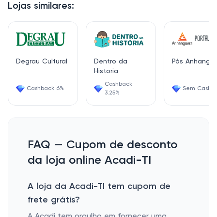
Lojas similares:
Degrau Cultural
Dentro da
Pós Anhangu
Historia
Cashback
Cashback 6%
Sem Cashb
3.25%
FAQ — Cupom de desconto
da loja online Acadi-TI
A loja da Acadi-TI tem cupom de
frete grátis?
A Acadi tem orgulho em fornecer uma