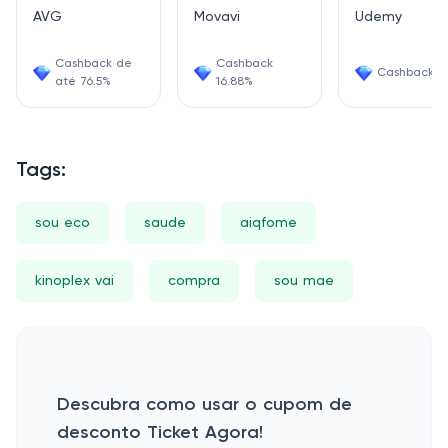
AVG
Movavi
Udemy
Cashback de
Cashback
Cashback 6
até 76.5%
16.88%
Tags:
sou eco
saude
aiqfome
kinoplex vai
compra
sou mae
Descubra como usar o cupom de
desconto Ticket Agora!