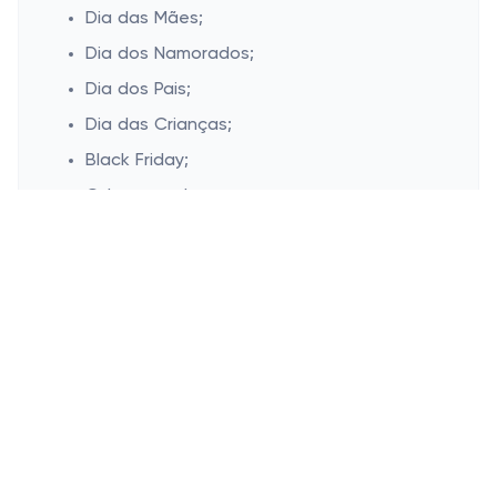
Dia das Mães;
Dia dos Namorados;
Dia dos Pais;
Dia das Crianças;
Black Friday;
Cyber monday;
Natal.
Esconder
Cashbe
Política de Privacidade
Campanhas populares
Termos de Uso