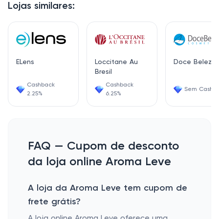
Lojas similares:
ELens
Loccitane Au
Doce Beleza
Bresil
Cashback
Cashback
Sem Cashb
2.25%
6.25%
FAQ — Cupom de desconto
da loja online Aroma Leve
A loja da Aroma Leve tem cupom de
frete grátis?
A loja online Aroma Leve oferece uma