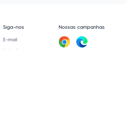
Siga-nos
Nossas campanhas
E-mail
LinkedIn
Baixar extensão
Facebook
60 Tel. +5511945093539 © 2021 — 2026. Cashbe