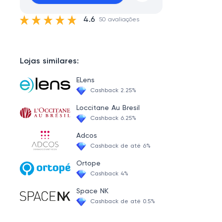
4.6
50 avaliações
Lojas similares:
ELens
Cashback 2.25%
Loccitane Au Bresil
Cashback 6.25%
Adcos
Cashback de até 6%
Ortope
Cashback 4%
Space NK
Cashback de até 0.5%