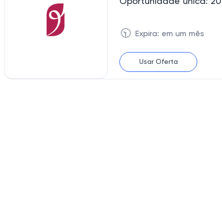
Oportunidade única: 20
🕥
Expira: em um mês
Usar Oferta