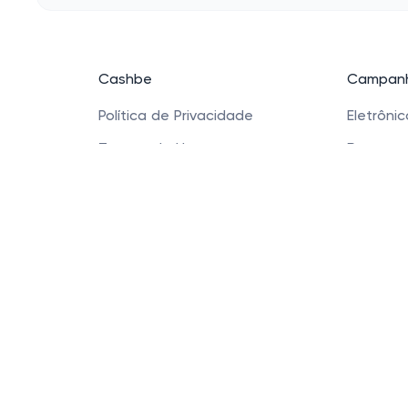
Cashbe
Campanh
Política de Privacidade
Eletrôni
Termos de Uso
Roupas
Quem Somos
Saúde e
Produtos
Sapatos 
Acessóri
Cashbe LTDA - Rua