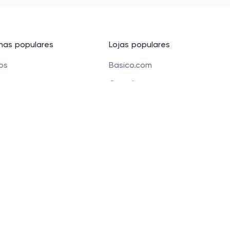
as populares
Lojas populares
cos
Basico.com
Carrefour
 beleza
Petz
 para crianças
Alibaba
e Bolsas
Banggood
os
Carrefour Mercado
 Funchal 411 Sala 51, Vila Olimpia, São Paulo, SP 04551-0