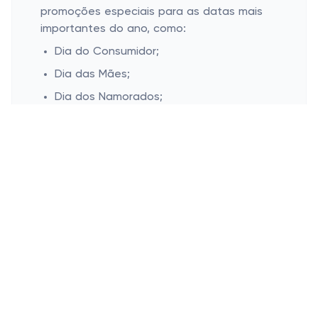
promoções especiais para as datas mais
importantes do ano, como:
Dia do Consumidor;
Dia das Mães;
Dia dos Namorados;
Dia dos Pais;
Dia das Crianças;
Black Friday;
Cyber monday;
Natal.
Na CCleaner, temos orgulho de fornecer
conteúdo claro, informativo e envolvente
que atraia nossos clientes. Nosso objetivo
é garantir que você entenda o valor de
nossos produtos e promoções, facilitando