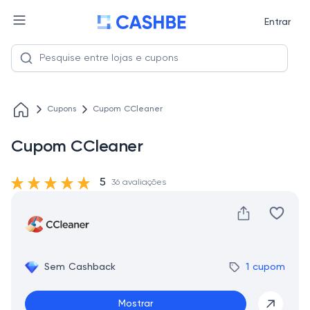
Entrar
Cupons
Cupom CCleaner
Cupom CCleaner
5
36 avaliações
Sem Cashback
1 cupom
Mostrar