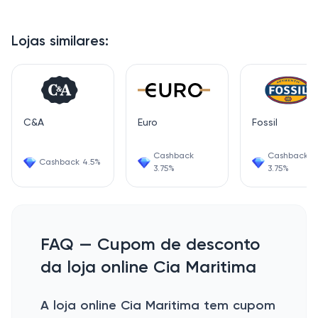
opção perfeita para quem busca elegância e estilo
nas peças de moda praia.
Lojas similares:
C&A
Euro
Fossil
Cashback
Cashback
Cashback 4.5%
3.75%
3.75%
FAQ — Cupom de desconto
da loja online Cia Maritima
A loja online Cia Maritima tem cupom