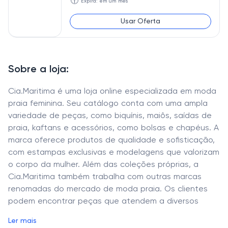
🕥
Expira: em um mês
Usar Oferta
Sobre a loja:
Cia.Maritima é uma loja online especializada em moda
praia feminina. Seu catálogo conta com uma ampla
variedade de peças, como biquínis, maiôs, saídas de
praia, kaftans e acessórios, como bolsas e chapéus. A
marca oferece produtos de qualidade e sofisticação,
com estampas exclusivas e modelagens que valorizam
o corpo da mulher. Além das coleções próprias, a
Cia.Maritima também trabalha com outras marcas
renomadas do mercado de moda praia. Os clientes
podem encontrar peças que atendem a diversos
estilos e preferências, desde os mais clássicos até os
Ler mais
mais ousados e modernos. A Cia.Maritima é uma