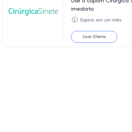
Use o cupom Cirurgica 
imediato
🕥
Expira: em um mês
Usar Oferta