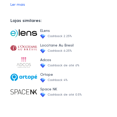
um atendimento humanizado e
Ler mais
eficiente. Navegue pelo site e
descubra como podemos ajudá-lo
em sua jornada de saúde.
Lojas similares:
ELens
Cashback 2.25%
Loccitane Au Bresil
Cashback 6.25%
Adcos
Cashback de até 6%
Ortope
Cashback 4%
Space NK
Cashback de até 0.5%