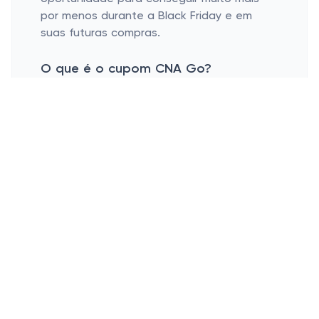
por menos durante a Black Friday e em
suas futuras compras.
O que é o cupom CNA Go?
O cupom CNA Go é um código promocional
que você pode utilizar para economizar em
sua compra no site CNA. Esse cupom, que
pode ser obtido online, oferece descontos
exclusivos e pode ser utilizado diversas
vezes. Ao inserir o código promocional CNA
Go ou cupom CNA durante o processo de
compra, você terá acesso a preços
especiais, promoções e muito mais,
tornando sua experiência de aprendizado
de idiomas ainda mais acessível e
vantajosa.
Por que aprender inglês?