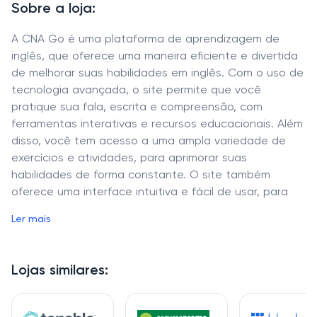
Sobre a loja:
A CNA Go é uma plataforma de aprendizagem de
inglês, que oferece uma maneira eficiente e divertida
de melhorar suas habilidades em inglês. Com o uso de
tecnologia avançada, o site permite que você
pratique sua fala, escrita e compreensão, com
ferramentas interativas e recursos educacionais. Além
disso, você tem acesso a uma ampla variedade de
exercícios e atividades, para aprimorar suas
habilidades de forma constante. O site também
oferece uma interface intuitiva e fácil de usar, para
que você possa aprender a seu próprio ritmo. Se você
Ler mais
é alguém que procura uma maneira eficaz e divertida
de melhorar seu inglês, a CNA Go é a escolha certa
para você.
Lojas similares: