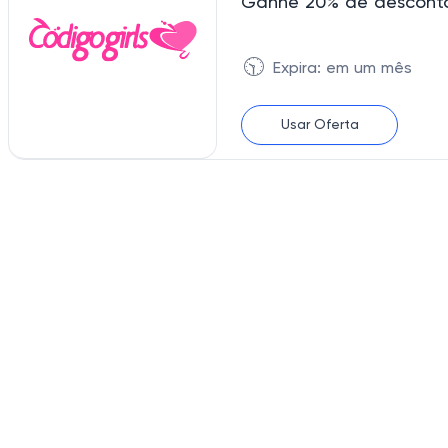
Ganhe 20% de desconto
🕥
Expira: em um mês
Usar Oferta