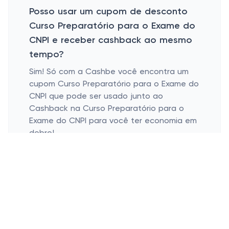
Posso usar um cupom de desconto
Curso Preparatório para o Exame do
CNPI e receber cashback ao mesmo
tempo?
Sim! Só com a Cashbe você encontra um
cupom Curso Preparatório para o Exame do
CNPI que pode ser usado junto ao
Cashback na Curso Preparatório para o
Exame do CNPI para você ter economia em
dobro!
A Curso Preparatório para o Exame
do CNPI tem ofertas e cupons
sazonais?
A loja online do curso de preparação para
o exame CNPI apresenta ofertas sazonais