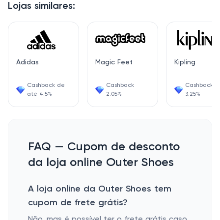
Lojas similares:
Adidas
Magic Feet
Kipling
Cashback de
Cashback
Cashback
até 4.5%
2.05%
3.25%
FAQ — Cupom de desconto
da loja online Outer Shoes
A loja online da Outer Shoes tem
cupom de frete grátis?
Não, mas é possível ter o frete grátis caso