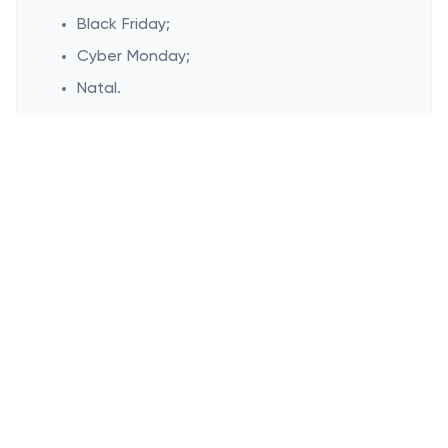
Black Friday;
Cyber Monday;
Natal.
Na Outer Shoes, nos dedicamos a fornecer
a você uma experiência de compra
excepcional. Com nossas fantásticas
promoções de cupons, frete grátis para
pedidos acima de US$ 50 e descontos
exclusivos para compradores de primeira
viagem, não há melhor momento para
presentear-se com um novo par de
sapatos. Junte-se à nossa comunidade
hoje e entre no estilo com Outer Shoes!
Esconder