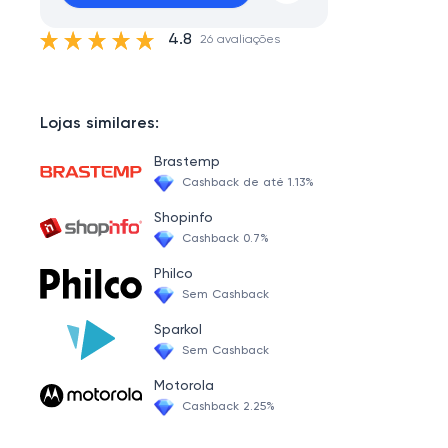
4.8
26 avaliações
Lojas similares:
Brastemp
Cashback de até 1.13%
Shopinfo
Cashback 0.7%
Philco
Sem Cashback
Sparkol
Sem Cashback
Motorola
Cashback 2.25%