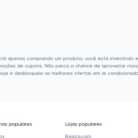
está apenas comprando um produto; você está investindo 
oções de cupons. Não perca a chance de aproveitar nosso
hoje e desbloqueie as melhores ofertas em ar condicionad
as populares
Lojas populares
cos
Basico.com