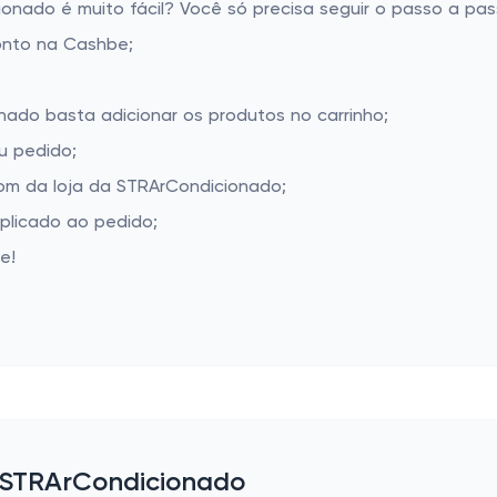
nado é muito fácil? Você só precisa seguir o passo a pass
onto na Cashbe;
nado basta adicionar os produtos no carrinho;
u pedido;
om da loja da STRArCondicionado;
aplicado ao pedido;
e!
e STRArCondicionado