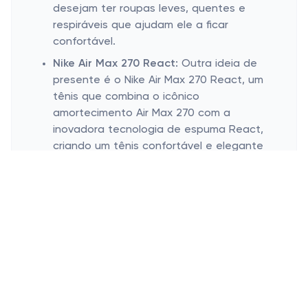
desejam ter roupas leves, quentes e
respiráveis que ajudam ele a ficar
confortável.
Nike Air Max 270 React:
Outra ideia de
presente é o Nike Air Max 270 React, um
tênis que combina o icônico
amortecimento Air Max 270 com a
inovadora tecnologia de espuma React,
criando um tênis confortável e elegante
para qualquer ocasião.
Nike Run Club:
Para os pais que adoram
correr, ter essa assinatura pode ser um
ótimo presente! O Nike Run Club é um
clube que oferece treinamentos
personalizados, desafios e suporte para
ajudá-lo a correr melhor.
Ideias de presentes de Natal para