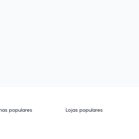
as populares
Lojas populares
cos
Basico.com
Carrefour