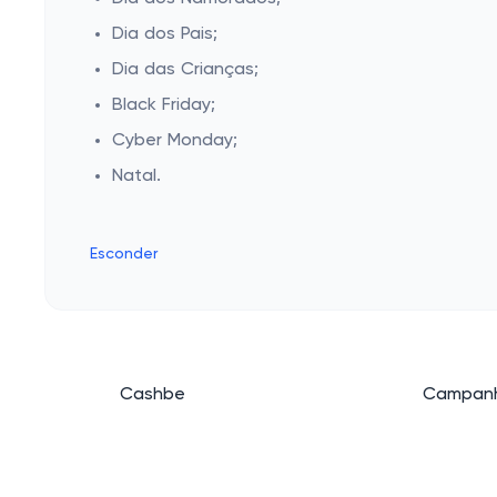
Dia dos Pais;
Dia das Crianças;
Black Friday;
Cyber Monday;
Natal.
Esconder
Cashbe
Campanh
Política de Privacidade
Eletrôni
Termos de Uso
Roupas