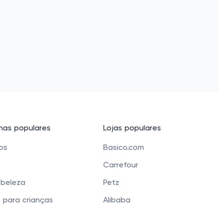
as populares
Lojas populares
cos
Basico.com
Carrefour
 beleza
Petz
 para crianças
Alibaba