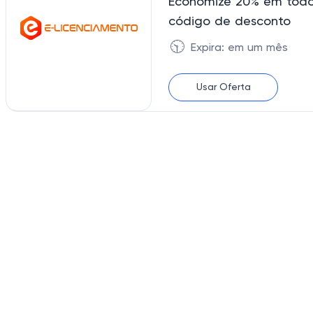
Economize 20% em todos
código de desconto
🕥
Expira: em um mês
Usar Oferta