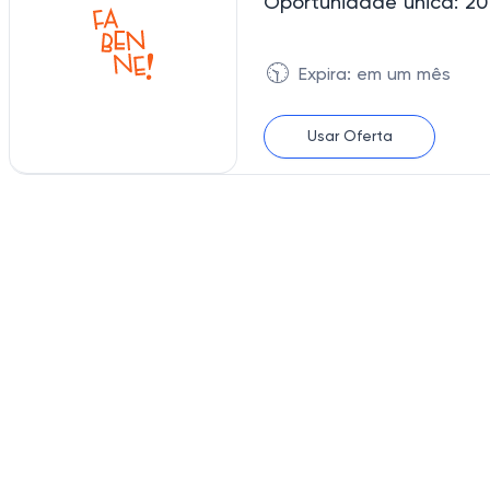
Oportunidade única: 2
🕥
Expira: em um mês
Usar Oferta