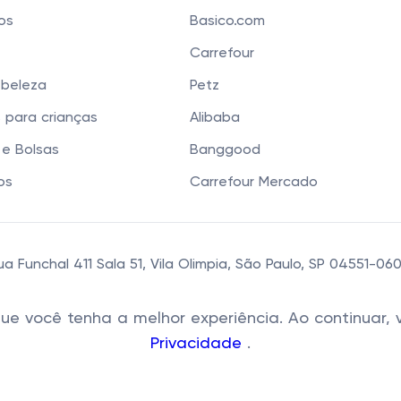
cos
Basico.com
Carrefour
 beleza
Petz
 para crianças
Alibaba
e Bolsas
Banggood
os
Carrefour Mercado
 Funchal 411 Sala 51, Vila Olimpia, São Paulo, SP 04551-0
 que você tenha a melhor experiência. Ao continua
Privacidade
.