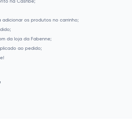
onto na Cashbe;
 adicionar os produtos no carrinho;
dido;
om da loja da Fabenne;
aplicado ao pedido;
e!
e