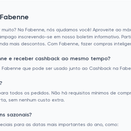
e Fabenne
r muito? Na Fabenne, nós ajudamos você! Aproveite ao má
âmpago inscrevendo-se em nosso boletim informativo. Part
da mais descontos. Com Fabenne, fazer compras inteligent
nne e receber cashback ao mesmo tempo?
 Fabenne que pode ser usado junto ao Cashback na Fabe
?
 para todos os pedidos. Não há requisitos mínimos de com
orta, sem nenhum custo extra.
ns sazonais?
ciais para as datas mais importantes do ano, como: