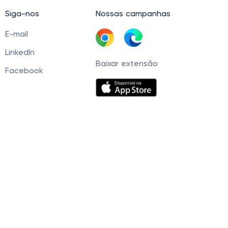
Siga-nos
Nossas campanhas
E-mail
LinkedIn
Baixar extensão
Facebook
60 Tel. +5511945093539 © 2021 — 2026. Cashbe
r, você concorda com nossa
Política de