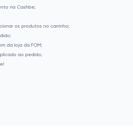
onto na Cashbe;
cionar os produtos no carrinho;
dido;
om da loja da FOM;
aplicado ao pedido;
e!