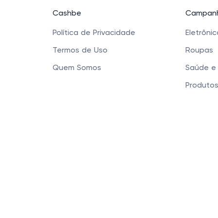
Cashbe
Campanh
Política de Privacidade
Eletrôni
Termos de Uso
Roupas
Quem Somos
Saúde e
Produtos
Sapatos 
Acessóri
Cashbe LTDA - Rua
Este site usa cookies para garantir