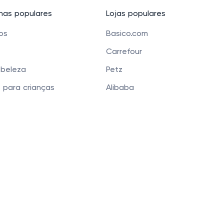
as populares
Lojas populares
cos
Basico.com
Carrefour
 beleza
Petz
 para crianças
Alibaba
e Bolsas
Banggood
os
Carrefour Mercado
 Funchal 411 Sala 51, Vila Olimpia, São Paulo, SP 04551-0
 que você tenha a melhor experiência. Ao continua
Privacidade
.