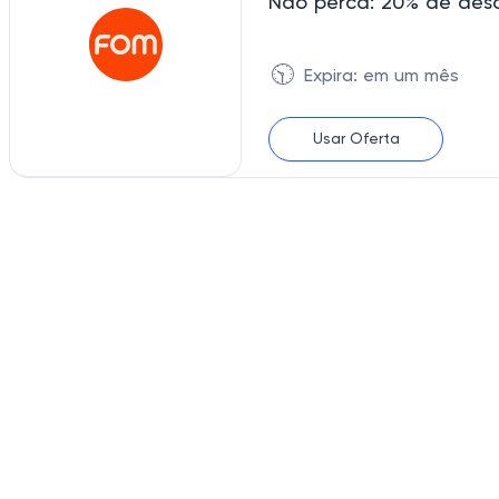
Não perca: 20% de de
🕥
Expira: em um mês
Usar Oferta