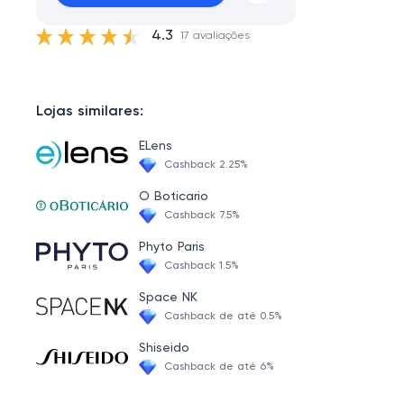
4.3
17 avaliações
Lojas similares:
ELens
Cashback 2.25%
O Boticario
Cashback 7.5%
Phyto Paris
Cashback 1.5%
Space NK
Cashback de até 0.5%
Shiseido
Cashback de até 6%