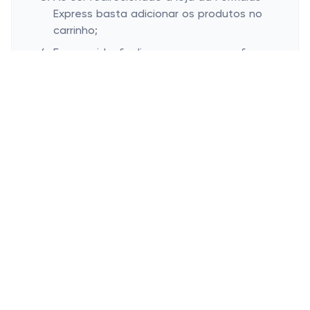
Express basta adicionar os produtos no
carrinho;
Em seguida, finalize a compra e confirme
o seu pedido;
Adicione o código copiado no campo de
cupom da loja da Fórmulas Express;
Clique no botão “Aplicar” para o código
ser aplicado ao pedido;
Veja o valor final da compra diminuir e a
finalize!
Onde inserir cupom de desconto
Fórmulas Express