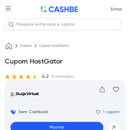
Entrar
Cupons
Cupom HostGator
Cupom HostGator
4.2
14 avaliações
Sem Cashback
1 cupom
Mostrar