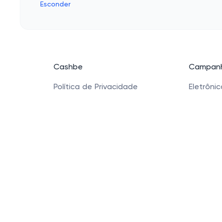
Esconder
Cashbe
Campanh
Política de Privacidade
Eletrôni
Termos de Uso
Roupas
Quem Somos
Saúde e
Produtos
Sapatos 
Acessóri
Cashbe LTDA - Rua