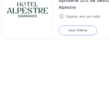
Aproveite 20% de desc
Alpestre
🕥
Expira: em um mês
Usar Oferta