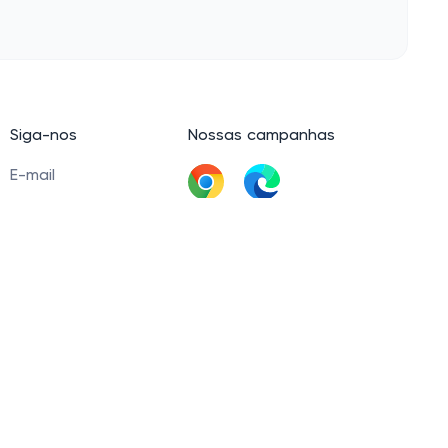
Siga-nos
Nossas campanhas
E-mail
LinkedIn
Baixar extensão
Facebook
60 Tel. +5511945093539 © 2021 — 2026. Cashbe