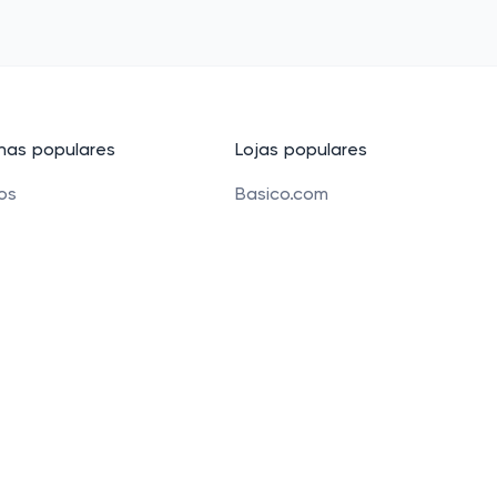
as populares
Lojas populares
cos
Basico.com
Carrefour
 beleza
Petz
 para crianças
Alibaba
e Bolsas
Banggood
os
Carrefour Mercado
 Funchal 411 Sala 51, Vila Olimpia, São Paulo, SP 04551-0