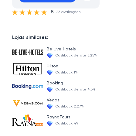
5
23 avaliações
Lojas similares:
Be Live Hotels
Cashback de até 3.25%
Hilton
Cashback 1%
Booking
Cashback de até 4.5%
Vegas
Cashback 2.27%
RaynaTours
Cashback 4%