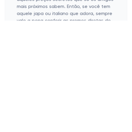
mais próximos sabem. Então, se você tem
aquele japa ou italiano que adora, sempre
vale a pena conferir as promos diretas do
restaurante. Só alegria!
Use Cupons em Diferentes Ocasiões
Promoções para o fim de semana
Ofertas especiais para datas
comemorativas
Fim de semana é dia de relaxar e curtir. E
que tal abusar dos cupons do iFood nessas
horas? Nada como encerrar aquele sábado
preguiçoso com um desconto caprichado
na pizza ou sushi. E o melhor: sobra mais
grana para o próximo rolê ou quem sabe,
um docinho de sobremesa? É só sucesso!
O iFood também adora datas